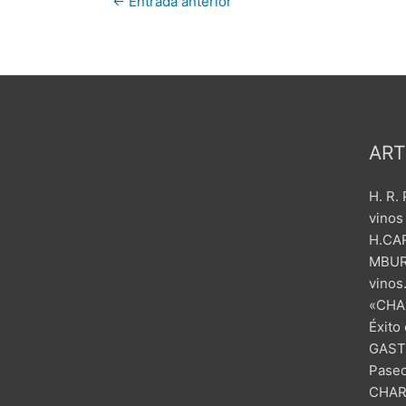
←
Entrada anterior
ART
H. R.
vinos
H.CAR
MBUR
vinos
«CHA
Éxito
GAST
Paseo
CHAR