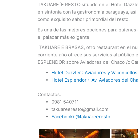
TAKUARE´E RESTO situado en el Hotel Dazzler
en sintonía con la gastronomía paraguaya, as
como exquisito sabor primordial del resto.
Es una de las mejores opciones para quienes 
el paladar más exigente.
TAKUARE E BRASAS, otro restaurant en el nue
corriente año ofrece sus servicios al público 
ESPLENDOR sobre Aviadores del Chaco /c Caña
Hotel Dazzler : Aviadores y Vaconcello
Hotel Esplendor : Av. Aviadores del Ch
Contactos.
0981 540711
takuareeresto@gmail.com
Facebook/ @takuareeresto