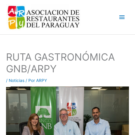
Ir
Men
al
contenido
princ
RUTA GASTRONÓMICA
GNB/ARPY
/
Noticias
/ Por
ARPY