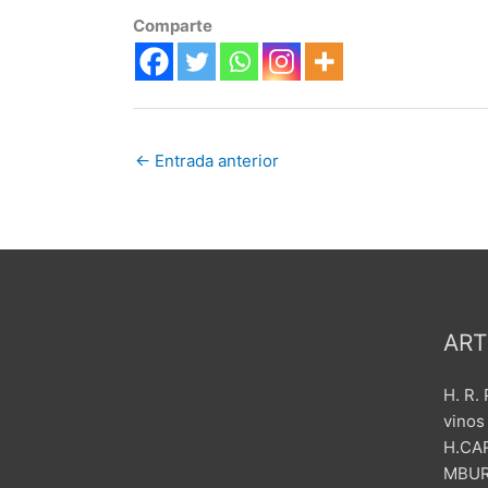
Comparte
←
Entrada anterior
ART
H. R.
vinos
H.CAR
MBUR