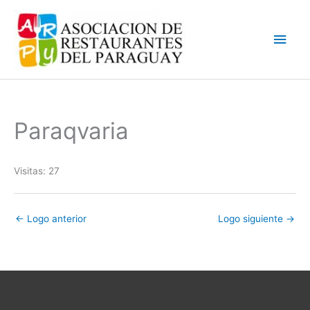
Ir
Men
al
contenido
princ
Paraqvaria
Visitas: 27
←
Logo anterior
Logo siguiente
→